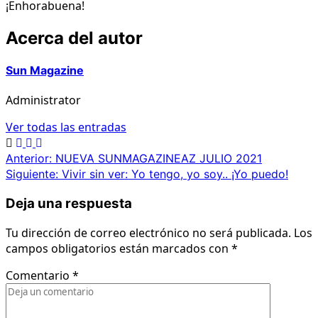
¡Enhorabuena!
Acerca del autor
Sun Magazine
Administrator
Ver todas las entradas
Navegación
Anterior:
NUEVA SUNMAGAZINEAZ JULIO 2021
Siguiente:
Vivir sin ver: Yo tengo, yo soy.. ¡Yo puedo!
de
entradas
Deja una respuesta
Tu dirección de correo electrónico no será publicada.
Los
campos obligatorios están marcados con
*
Comentario
*