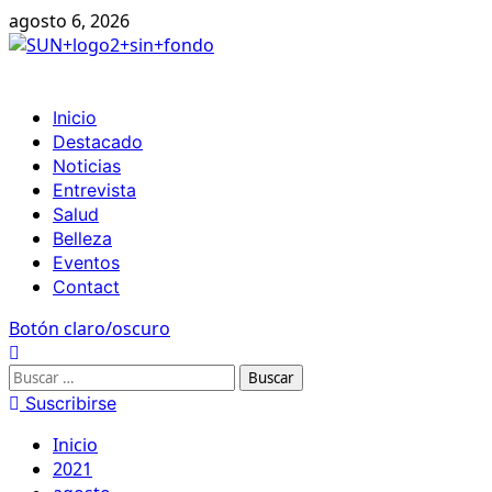
Ir
agosto 6, 2026
al
contenido
Menú
Inicio
principal
Destacado
Noticias
Entrevista
Salud
Belleza
Eventos
Contact
Botón claro/oscuro
Buscar:
Suscribirse
Inicio
2021