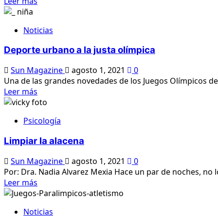
Lee
Leer más
UV
más
sobre
Noticias
Beneficios
del
Deporte urbano a la justa olímpica
IMSS
para
Sun Magazine
agosto 1, 2021
0
migrantes
Una de las grandes novedades de los Juegos Olímpicos de T
Lee
Leer más
más
sobre
Psicología
Deporte
urbano
Limpiar la alacena
a
la
Sun Magazine
agosto 1, 2021
0
justa
Por: Dra. Nadia Alvarez Mexia Hace un par de noches, no lo
olímpica
Lee
Leer más
más
sobre
Noticias
Limpiar