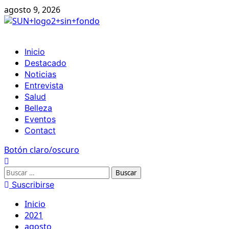
Ir
agosto 9, 2026
al
contenido
Menú
Inicio
principal
Destacado
Noticias
Entrevista
Salud
Belleza
Eventos
Contact
Botón claro/oscuro
Buscar:
Suscribirse
Inicio
2021
agosto