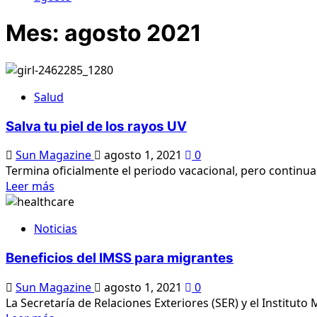
Mes:
agosto 2021
Salud
Salva tu piel de los rayos UV
Sun Magazine
agosto 1, 2021
0
Termina oficialmente el periodo vacacional, pero continua e
Lee
Leer más
más
sobre
Noticias
Salva
tu
Beneficios del IMSS para migrantes
piel
de
Sun Magazine
agosto 1, 2021
0
los
La Secretaría de Relaciones Exteriores (SER) y el Instituto
rayos