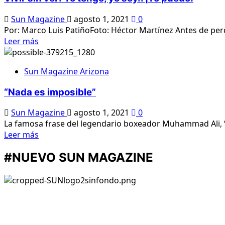
Sun Magazine
agosto 1, 2021
0
Por: Marco Luis PatiñoFoto: Héctor Martínez Antes de perder
Lee
Leer más
más
sobre
Sun Magazine Arizona
Vivir
sin
“Nada es imposible”
ver:
Yo
Sun Magazine
agosto 1, 2021
0
tengo,
La famosa frase del legendario boxeador Muhammad Ali, “Im
yo
Lee
Leer más
soy..
más
¡Yo
#NUEVO SUN MAGAZINE
sobre
puedo!
“Nada
es
imposible”