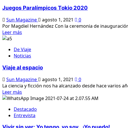
la
Juegos Paralímpicos Tokio 2020
alacena
Sun Magazine
agosto 1, 2021
0
Por Magdiel Hernández Con la ceremonia de inauguración d
Lee
Leer más
más
sobre
De Viaje
Juegos
Noticias
Paralímpicos
Tokio
Viaje al espacio
2020
Sun Magazine
agosto 1, 2021
0
La ciencia y ficción nos ha alcanzado desde hace varios año
Lee
Leer más
más
sobre
Destacado
Viaje
Entrevista
al
espacio
Vivir sin ver: Yo tengo, yo soy.. ¡Yo puedo!